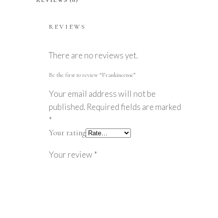
REVIEWS (0)
REVIEWS
There are no reviews yet.
Be the first to review “Frankincense”
Your email address will not be
published.
Required fields are marked
*
Your rating
Your review
*