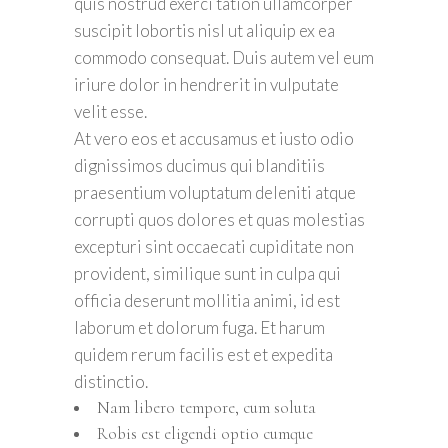
quis nostrud exerci tation ullamcorper
suscipit lobortis nisl ut aliquip ex ea
commodo consequat. Duis autem vel eum
iriure dolor in hendrerit in vulputate
velit esse.
At vero eos et accusamus et iusto odio
dignissimos ducimus qui blanditiis
praesentium voluptatum deleniti atque
corrupti quos dolores et quas molestias
excepturi sint occaecati cupiditate non
provident, similique sunt in culpa qui
officia deserunt mollitia animi, id est
laborum et dolorum fuga. Et harum
quidem rerum facilis est et expedita
distinctio.
Nam libero tempore, cum soluta
Robis est eligendi optio cumque