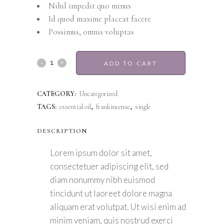
Nihil impedit quo minus
Id quod maxime placeat facere
Possimus, omnis voluptas
Frankincense
ADD TO CART
quantity
CATEGORY:
Uncategorized
TAGS:
essential oil
,
frankincense
,
single
DESCRIPTION
Lorem ipsum dolor sit amet,
consectetuer adipiscing elit, sed
diam nonummy nibh euismod
tincidunt ut laoreet dolore magna
aliquam erat volutpat. Ut wisi enim ad
minim veniam, quis nostrud exerci