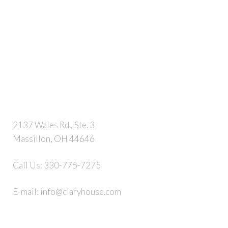
2137 Wales Rd., Ste. 3
Massillon, OH 44646
Call Us:
330-775-7275
E-mail:
info@claryhouse.com
STAY IN TOUCH