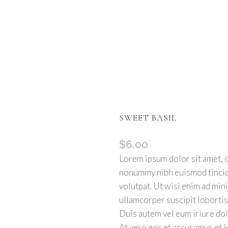
SWEET BASIL
$
6.00
Lorem ipsum dolor sit amet, c
nonummy nibh euismod tincidu
volutpat. Ut wisi enim ad min
ullamcorper suscipit lobortis
Duis autem vel eum iriure dolo
At vero eos et accusamus et i