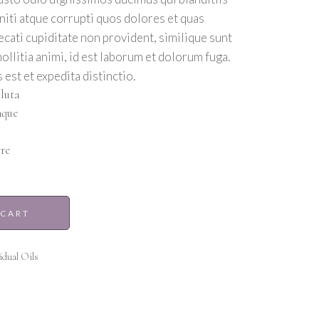
iti atque corrupti quos dolores et quas
ecati cupiditate non provident, similique sunt
mollitia animi, id est laborum et dolorum fuga.
est et expedita distinctio.
luta
mque
re
 CART
idual Oils