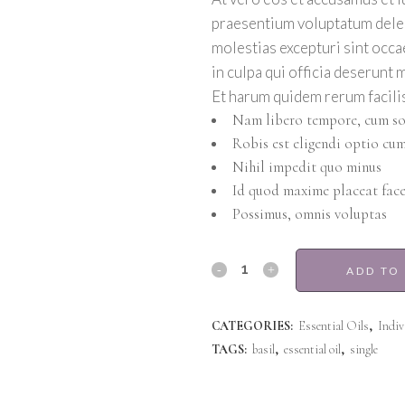
praesentium voluptatum delen
molestias excepturi sint occa
in culpa qui officia deserunt 
Et harum quidem rerum facilis 
Nam libero tempore, cum so
Robis est eligendi optio cu
Nihil impedit quo minus
Id quod maxime placeat face
Possimus, omnis voluptas
Sweet
ADD TO
Basil
CATEGORIES:
Essential Oils
,
Indiv
quantity
TAGS:
basil
,
essential oil
,
single