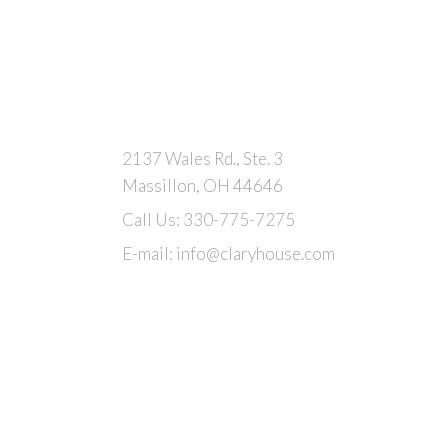
2137 Wales Rd., Ste. 3
Massillon, OH 44646
Call Us:
330-775-7275
E-mail:
info@claryhouse.com