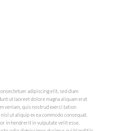
onsectetuer adipiscing elit, sed diam
nt ut laoreet dolore magna aliquam erat
im veniam, quis nostrud exerci tation
 nisl ut aliquip ex ea commodo consequat.
r in hendrerit in vulputate velit esse.
usto odio dignissimos ducimus qui blanditiis