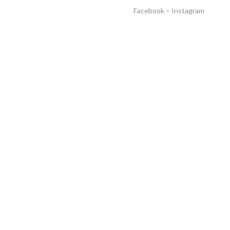
Facebook
–
Instagram
INTAKE WAIVERS
GIFT CERTIFICATES